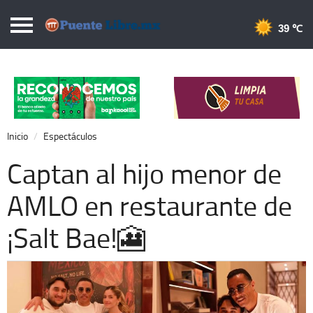
Puentelibre.mx
39 
Inicio
Local
Nacional
Inicio
Espectáculos
Opinión
Captan al hijo menor de
Cronos
AMLO en restaurante de
Economía
¡Salt Bae!🎦
Espectáculos
Deportes
Extra +