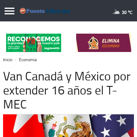
Puentelibre.mx
30 
Inicio
Local
Nacional
Inicio
Economia
Opinión
Van Canadá y México por
Cronos
extender 16 años el T-
Economía
MEC
Espectáculos
Deportes
Extra +