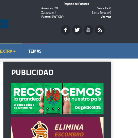
Reporte de Puentes
Americas: 70
Santa Fe: 0
Zaragoza: 1
Santa Teresa: 0
Fuente: BWT CBP
Ver más
EXTRA +
TEMAS
PUBLICIDAD