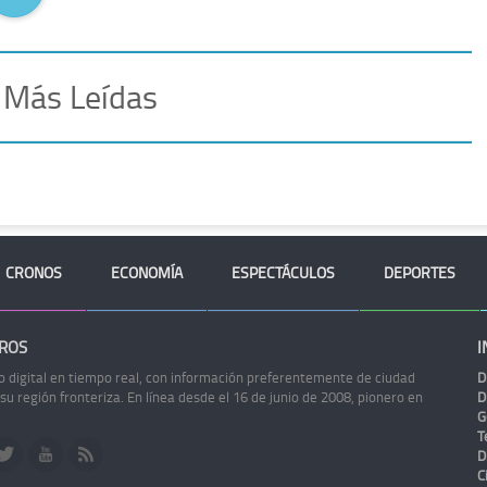
 Más Leídas
CRONOS
ECONOMÍA
ESPECTÁCULOS
DEPORTES
ROS
I
o digital en tiempo real, con información preferentemente de ciudad
D
 su región fronteriza. En línea desde el 16 de junio de 2008, pionero en
D
G
Te
D
C