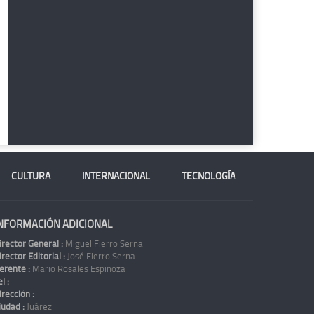
CULTURA
INTERNACIONAL
TECNOLOGÍA
NFORMACIÓN ADICIONAL
irector General :
Miguel Fierro Serna
irector Editorial :
José Fierro Serna
erente :
Mario Rosales Espinoza
l :
irección :
iudad :
Juárez