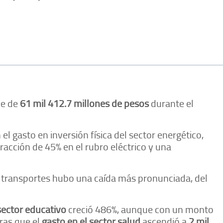
ue de
61 mil 412.7 millones de pesos
durante el
l gasto en inversión física del sector energético,
acción de 45% en el rubro eléctrico y una
 transportes hubo una caída más pronunciada, del
sector educativo
creció 486%, aunque con un monto
tras que el
gasto en el sector salud
ascendió a
2 mil