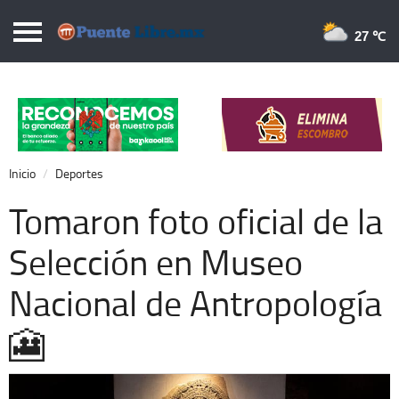
Puentelibre.mx
27 
Inicio
Local
Nacional
Inicio
Deportes
Opinión
Tomaron foto oficial de la
Cronos
Selección en Museo
Economía
Nacional de Antropología
Espectáculos
Deportes
🎦
Extra +