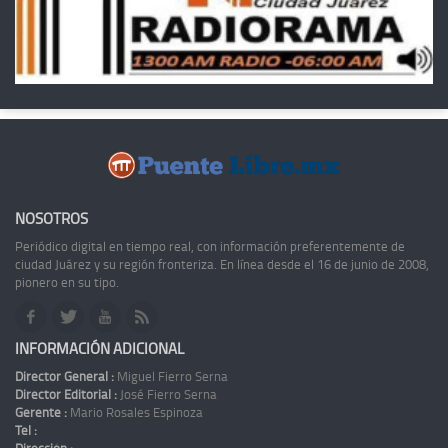
NOSOTROS
Periódico digital en tiempo real, con información preferentemente de
ciudad Juárez y su región fronteriza. En línea desde el 16 de junio de 2008,
pionero en su tipo.
INFORMACIÓN ADICIONAL
Director General :
Miguel Fierro Serna
Director Editorial :
José Fierro Serna
Gerente :
Mario Rosales Espinoza
Tel :