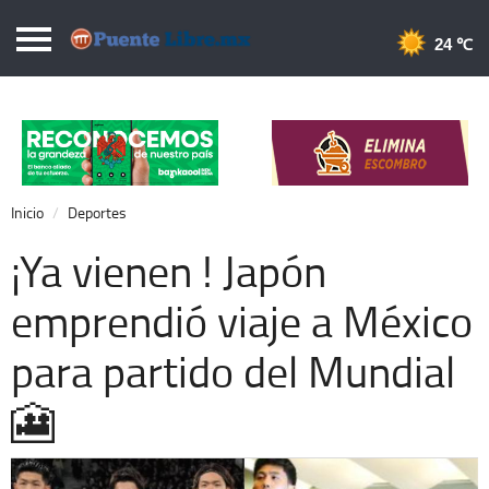
Puentelibre.mx
24 
Inicio
Local
Nacional
Inicio
Deportes
Opinión
¡Ya vienen ! Japón
Cronos
emprendió viaje a México
Economía
para partido del Mundial
Espectáculos
Deportes
🎦
Extra +