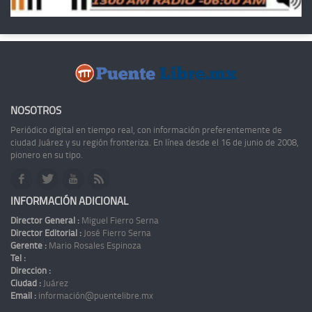
NOSOTROS
Periódico digital en tiempo real, con información preferentemente de
ciudad Juárez y su región fronteriza. En línea desde el 16 de junio de 2008,
pionero en su tipo.
INFORMACIÓN ADICIONAL
Director General :
Miguel Fierro Serna
Director Editorial :
José Fierro Serna
Gerente :
Mario Rosales Espinoza
Tel :
Dirección :
Ciudad :
Juárez
Email :
información@puentelibre.mx