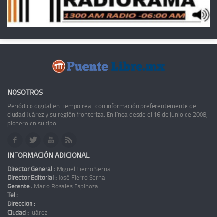
NOSOTROS
Periódico digital en tiempo real, con información preferentemente de
ciudad Juárez y su región fronteriza. En línea desde el 16 de junio de 2008,
pionero en su tipo.
INFORMACIÓN ADICIONAL
Director General :
Miguel Fierro Serna
Director Editorial :
José Fierro Serna
Gerente :
Mario Rosales Espinoza
Tel :
Dirección :
Ciudad :
Juárez