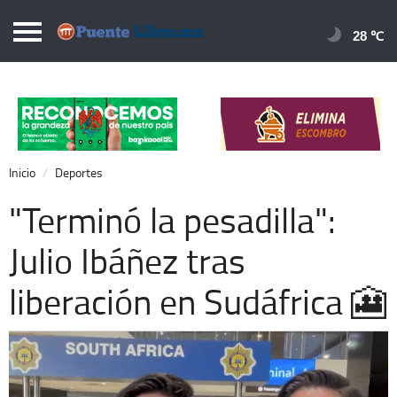
Puentelibre.mx
28 
Inicio
Local
Nacional
Inicio
Deportes
Opinión
"Terminó la pesadilla":
Cronos
Julio Ibáñez tras
Economía
liberación en Sudáfrica 🎦
Espectáculos
Deportes
Extra +