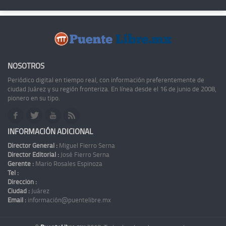
NOSOTROS
Periódico digital en tiempo real, con información preferentemente de
ciudad Juárez y su región fronteriza. En línea desde el 16 de junio de 2008,
pionero en su tipo.
INFORMACIÓN ADICIONAL
Director General :
Miguel Fierro Serna
Director Editorial :
José Fierro Serna
Gerente :
Mario Rosales Espinoza
Tel :
Dirección :
Ciudad :
Juárez
Email :
información@puentelibre.mx