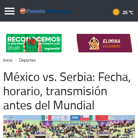
Puentelibre.mx
25 
Inicio
Local
Nacional
Inicio
Deportes
Opinión
México vs. Serbia: Fecha,
Cronos
horario, transmisión
Economía
antes del Mundial
Espectáculos
Deportes
Extra +