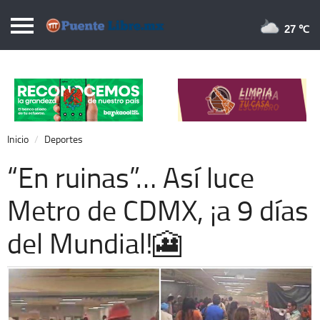
Puentelibre.mx
27 
Inicio
Local
Nacional
Inicio
Deportes
Opinión
“En ruinas”… Así luce
Cronos
Metro de CDMX, ¡a 9 días
Economía
del Mundial!🎦
Espectáculos
Deportes
Extra +