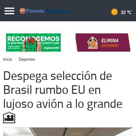
Puentelibre.mx
32 
Inicio
Local
Nacional
Inicio
Deportes
Opinión
Despega selección de
Cronos
Brasil rumbo EU en
Economía
lujoso avión a lo grande
Espectáculos
Deportes
🎦
Extra +