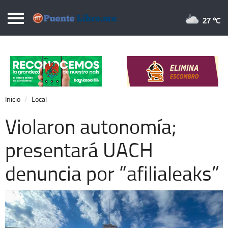
Puentelibre.mx
27 
Inicio
Local
Nacional
Inicio
Local
Opinión
Violaron autonomía;
Cronos
presentará UACH
Economía
denuncia por “afilialeaks”
Espectáculos
Deportes
Extra +