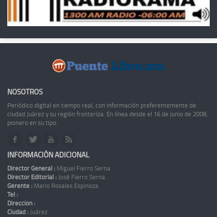
NOSOTROS
Periódico digital en tiempo real, con información preferentemente de
ciudad Juárez y su región fronteriza. En línea desde el 16 de junio de 2008,
pionero en su tipo.
INFORMACIÓN ADICIONAL
Director General :
Miguel Fierro Serna
Director Editorial :
José Fierro Serna
Gerente :
Mario Rosales Espinoza
Tel :
Dirección :
Ciudad :
Juárez