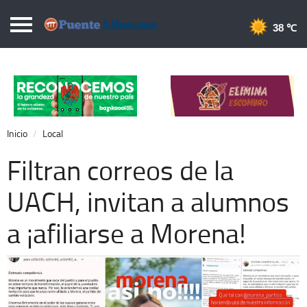
Puentelibre.mx
38 
Inicio
Local
Nacional
Inicio
Local
Opinión
Filtran correos de la
Cronos
UACH, invitan a alumnos
Economía
a ¡afiliarse a Morena!
Espectáculos
Deportes
Extra +