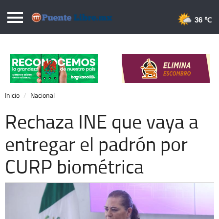
Puentelibre.mx
36 
Inicio
Local
Nacional
Inicio
Nacional
Opinión
Rechaza INE que vaya a
Cronos
entregar el padrón por
Economía
CURP biométrica
Espectáculos
Deportes
Extra +