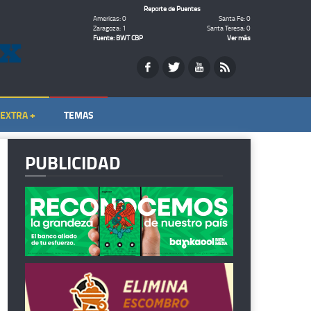
Reporte de Puentes
Americas: 0
Santa Fe: 0
Zaragoza: 1
Santa Teresa: 0
Fuente: BWT CBP
Ver más
EXTRA +
TEMAS
PUBLICIDAD