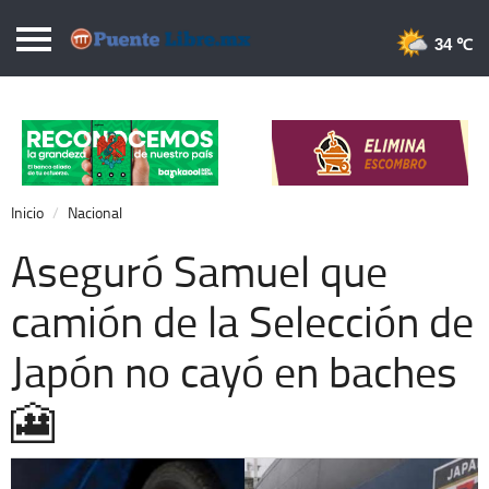
Puentelibre.mx
34 
Inicio
Local
Nacional
Inicio
Nacional
Opinión
Aseguró Samuel que
Cronos
camión de la Selección de
Economía
Japón no cayó en baches
Espectáculos
Deportes
🎦
Extra +