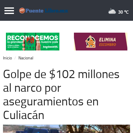
Puentelibre.mx
30 
Inicio
Local
Nacional
Inicio
Nacional
Opinión
Golpe de $102 millones
Cronos
al narco por
Economía
aseguramientos en
Espectáculos
Deportes
Culiacán
Extra +