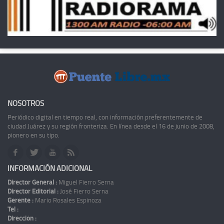
NOSOTROS
Periódico digital en tiempo real, con información preferentemente de
ciudad Juárez y su región fronteriza. En línea desde el 16 de junio de 2008,
pionero en su tipo.
INFORMACIÓN ADICIONAL
Director General :
Miguel Fierro Serna
Director Editorial :
José Fierro Serna
Gerente :
Mario Rosales Espinoza
Tel :
Dirección :