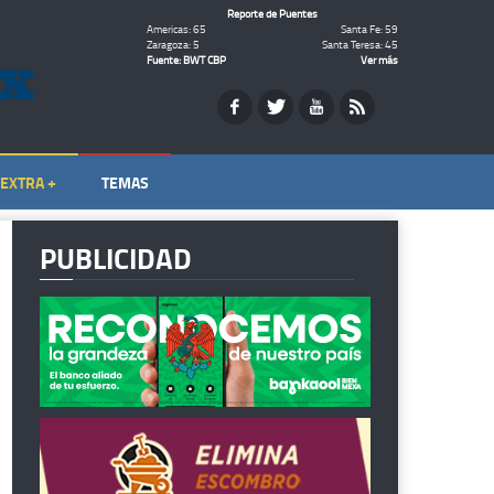
Reporte de Puentes
Americas: 65
Santa Fe: 59
Zaragoza: 5
Santa Teresa: 45
Fuente: BWT CBP
Ver más
EXTRA +
TEMAS
PUBLICIDAD