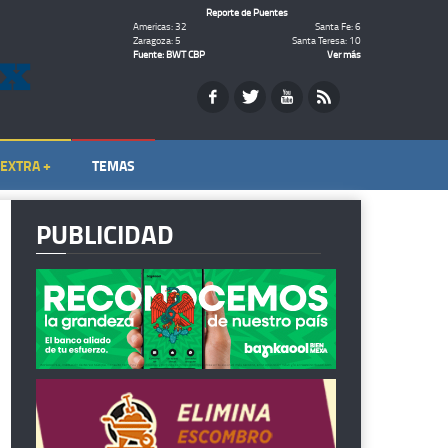
Reporte de Puentes
Americas: 32
Santa Fe: 6
Zaragoza: 5
Santa Teresa: 10
Fuente: BWT CBP
Ver más
EXTRA +
TEMAS
PUBLICIDAD