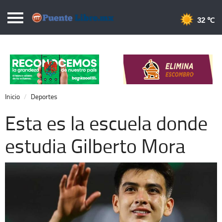
Puentelibre.mx
32 
Inicio
Local
Nacional
Inicio
Deportes
Opinión
Esta es la escuela donde
Cronos
estudia Gilberto Mora
Economía
Espectáculos
Deportes
Extra +