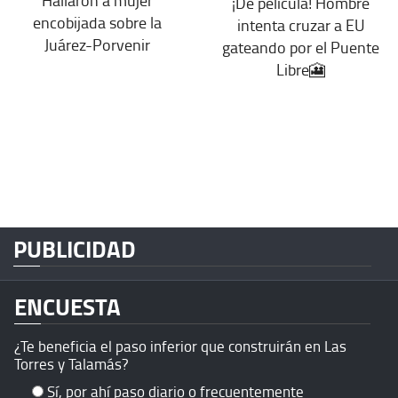
Hallaron a mujer
¡De película! Hombre
encobijada sobre la
intenta cruzar a EU
Juárez-Porvenir
gateando por el Puente
Libre🎦
PUBLICIDAD
ENCUESTA
¿Te beneficia el paso inferior que construirán en Las
Torres y Talamás?
Sí, por ahí paso diario o frecuentemente