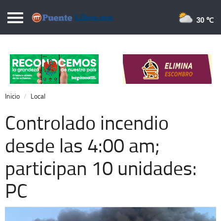
Puentelibre.mx
30 
Inicio
Local
Nacional
Inicio
Local
Opinión
Controlado incendio
Cronos
desde las 4:00 am;
Economía
participan 10 unidades:
Espectáculos
Deportes
PC
Extra +