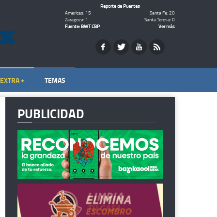
Reporte de Puentes
Americas: 15
Santa Fe: 20
Zaragoza: 1
Santa Teresa: 0
Fuente: BWT CBP
Ver más
EXTRA +
TEMAS
PUBLICIDAD