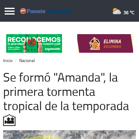
Puentelibre.mx
36 
Inicio
Local
Nacional
Inicio
Nacional
Opinión
Se formó "Amanda", la
Cronos
primera tormenta
Economía
tropical de la temporada
Espectáculos
Deportes
🎦
Extra +