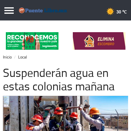
Puentelibre.mx
30 
Inicio
Local
Nacional
Inicio
Local
Opinión
Suspenderán agua en
Cronos
estas colonias mañana
Economía
Espectáculos
Deportes
Extra +