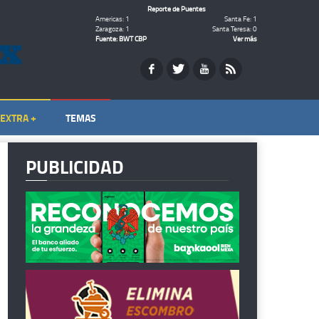
Reporte de Puentes
Americas: 1
Santa Fe: 1
Zaragoza: 1
Santa Teresa: 0
Fuente: BWT CBP
Ver más
EXTRA +
TEMAS
PUBLICIDAD