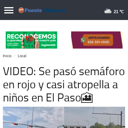
Puentelibre.mx
21 
Inicio
Local
Nacional
Inicio
Local
Opinión
VIDEO: Se pasó semáforo
Cronos
en rojo y casi atropella a
Economía
niños en El Paso🎦
Espectáculos
Deportes
Extra +