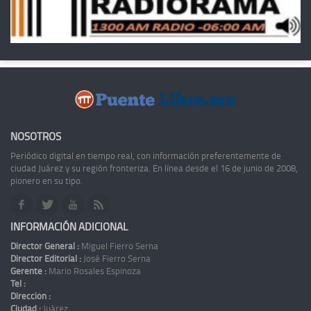
NOSOTROS
Periódico digital en tiempo real, con información preferentemente de
ciudad Juárez y su región fronteriza. En línea desde el 16 de junio de 2008,
pionero en su tipo.
INFORMACIÓN ADICIONAL
Director General :
Miguel Fierro Serna
Director Editorial :
José Fierro Serna
Gerente :
Mario Rosales Espinoza
Tel :
Dirección :
Ciudad :
Juárez