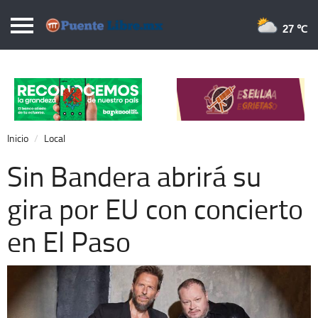
Puentelibre.mx
27 
Inicio
Local
Nacional
Inicio
Local
Opinión
Sin Bandera abrirá su
Cronos
gira por EU con concierto
Economía
en El Paso
Espectáculos
Deportes
Extra +