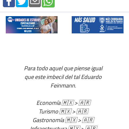
Para todo aquel que piense igual
que este imbecil del tal Eduardo
Feinmann.
Economía 🇲🇽 > 🇦🇷
Turismo 🇲🇽 > 🇦🇷
Gastronomía 🇲🇽 > 🇦🇷
Infraestructura 🇲🇽 > 🇦🇷