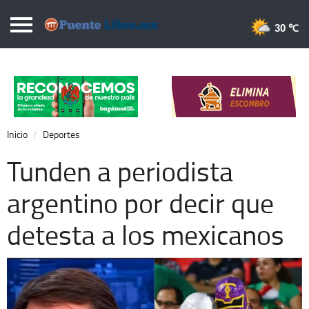
Puentelibre.mx
30 
Inicio
Local
Nacional
Inicio
Deportes
Opinión
Tunden a periodista
Cronos
argentino por decir que
Economía
detesta a los mexicanos
Espectáculos
Deportes
Extra +