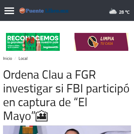
Puentelibre.mx
28 
Inicio
Local
Nacional
Inicio
Local
Opinión
Ordena Clau a FGR
Cronos
investigar si FBI participó
Economía
en captura de “El
Espectáculos
Deportes
Mayo”🎦
Extra +