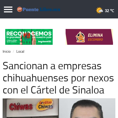
Puentelibre.mx
32 
Inicio
Local
Nacional
Inicio
Local
Opinión
Sancionan a empresas
Cronos
chihuahuenses por nexos
Economía
con el Cártel de Sinaloa
Espectáculos
Deportes
Extra +