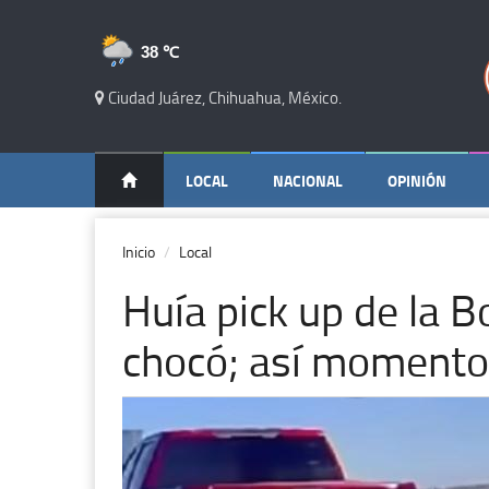
38 ℃
Ciudad Juárez, Chihuahua, México.
LOCAL
NACIONAL
OPINIÓN
Inicio
Local
Huía pick up de la B
chocó; así moment