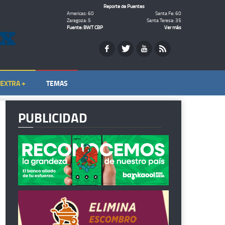
Reporte de Puentes
Americas: 60
Santa Fe: 60
Zaragoza: 5
Santa Teresa: 35
Fuente: BWT CBP
Ver más
EXTRA +
TEMAS
PUBLICIDAD