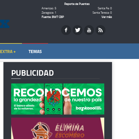
Reporte de Puentes
Americas: 5
Santa Fe: 0
Zaragoza: 1
Santa Teresa: 0
Fuente: BWT CBP
Ver más
EXTRA +
TEMAS
PUBLICIDAD