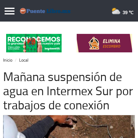
Puentelibre.mx
39 
Inicio
Local
Nacional
Inicio
Local
Opinión
Mañana suspensión de
Cronos
agua en Intermex Sur por
Economía
trabajos de conexión
Espectáculos
Deportes
Extra +