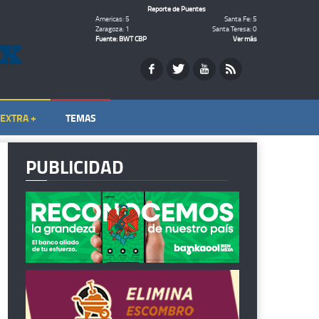
Reporte de Puentes
Americas: 5
Santa Fe: 5
Zaragoza: 1
Santa Teresa: 0
Fuente: BWT CBP
Ver más
EXTRA +
TEMAS
PUBLICIDAD