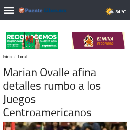
Puentelibre.mx
34 
Inicio
Local
Nacional
Inicio
Local
Opinión
Marian Ovalle afina
Cronos
detalles rumbo a los
Economía
Juegos
Espectáculos
Deportes
Centroamericanos
Extra +