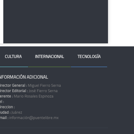
CULTURA
INTERNACIONAL
TECNOLOGÍA
NFORMACIÓN ADICIONAL
irector General :
Miguel Fierro Serna
irector Editorial :
José Fierro Serna
erente :
Mario Rosales Espinoza
l :
irección :
iudad :
Juárez
mail :
información@puentelibre.mx