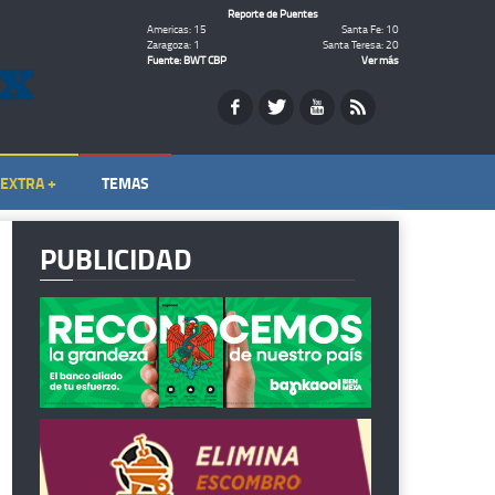
Reporte de Puentes
Americas: 15
Santa Fe: 10
Zaragoza: 1
Santa Teresa: 20
Fuente: BWT CBP
Ver más
EXTRA +
TEMAS
PUBLICIDAD