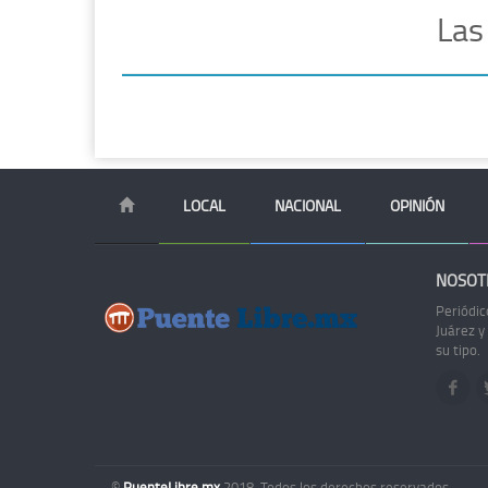
Las
LOCAL
NACIONAL
OPINIÓN
NOSOT
Periódic
Juárez y
su tipo.
©
PuenteLibre.mx
2018. Todos los derechos reservados