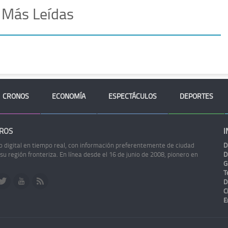
 Más Leídas
CRONOS
ECONOMÍA
ESPECTÁCULOS
DEPORTES
ROS
I
o digital en tiempo real, con información preferentemente de ciudad
D
 su región fronteriza. En línea desde el 16 de junio de 2008, pionero en
D
G
Te
D
C
E