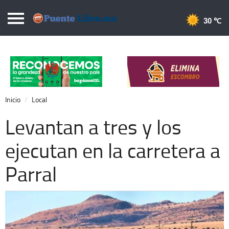
Puentelibre.mx
30 
Inicio
Local
Nacional
Inicio
Local
Opinión
Levantan a tres y los
Cronos
ejecutan en la carretera a
Economía
Parral
Espectáculos
Deportes
Extra +