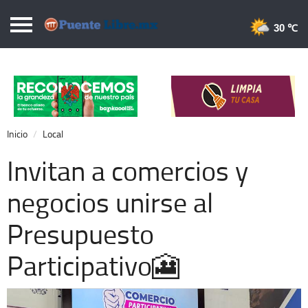
Puentelibre.mx
30 
Inicio
Local
Nacional
Inicio
Local
Opinión
Invitan a comercios y
Cronos
negocios unirse al
Economía
Presupuesto
Espectáculos
Deportes
Participativo🎦
Extra +