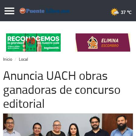
Puentelibre.mx
37 
Inicio
Local
Nacional
Inicio
Local
Opinión
Anuncia UACH obras
Cronos
ganadoras de concurso
Economía
editorial
Espectáculos
Deportes
Extra +