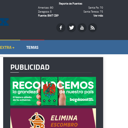
Reporte de Puentes
Americas: 80
Santa Fe: 70
Zaragoza: 5
Santa Teresa: 75
Fuente: BWT CBP
Ver más
EXTRA +
TEMAS
PUBLICIDAD