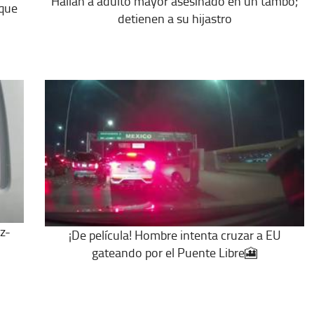
Hallan a adulto mayor asesinado en un tambo;
 que
detienen a su hijastro
z-
¡De película! Hombre intenta cruzar a EU
gateando por el Puente Libre🎦