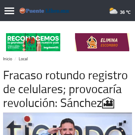
Puentelibre.mx
36 
Inicio
Local
Nacional
Inicio
Local
Opinión
Fracaso rotundo registro
Cronos
de celulares; provocaría
Economía
revolución: Sánchez🎦
Espectáculos
Deportes
Extra +