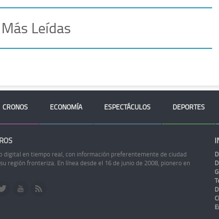
 Más Leídas
CRONOS
ECONOMÍA
ESPECTÁCULOS
DEPORTES
ROS
I
o digital en tiempo real, con información preferentemente de ciudad
D
 su región fronteriza. En línea desde el 16 de junio de 2008, pionero en
D
G
Te
D
C
E