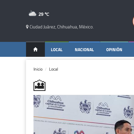
29 ℃
Ciudad Juárez, Chihuahua, México.
LOCAL
NACIONAL
OPINIÓN
Inicio
Local
🎦