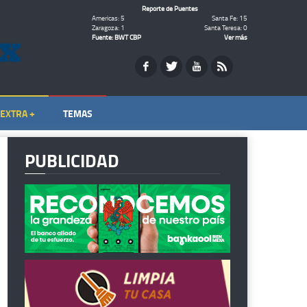
Reporte de Puentes
Americas: 5
Santa Fe: 15
Zaragoza: 1
Santa Teresa: 0
Fuente: BWT CBP
Ver más
EXTRA +
TEMAS
PUBLICIDAD