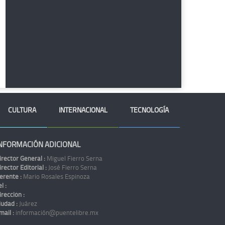
CULTURA
INTERNACIONAL
TECNOLOGÍA
NFORMACIÓN ADICIONAL
irector General :
Miguel Fierro Serna
irector Editorial :
José Fierro Serna
erente :
Mario Rosales Espinoza
l :
irección :
iudad :
Juárez
mail :
información@puentelibre.mx