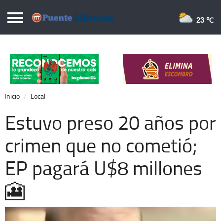
Puentelibre.mx
23 
Inicio
Local
Nacional
Inicio
Local
Opinión
Estuvo preso 20 años por
Cronos
crimen que no cometió;
Economía
EP pagará U$8 millones
Espectáculos
Deportes
🎦
Extra +