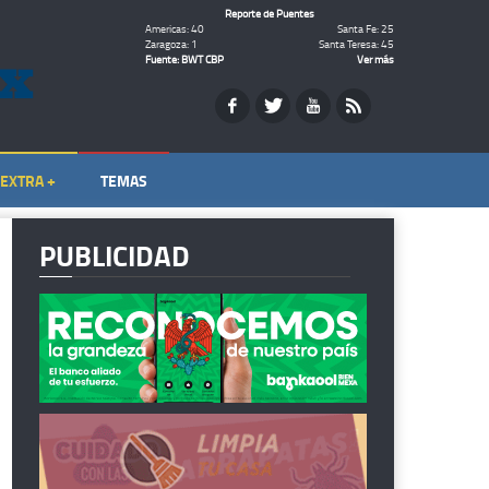
Reporte de Puentes
Americas: 40
Santa Fe: 25
Zaragoza: 1
Santa Teresa: 45
Fuente: BWT CBP
Ver más
EXTRA +
TEMAS
PUBLICIDAD