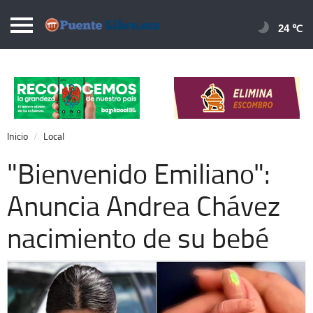
Puentelibre.mx
24 
Inicio
Local
Nacional
Inicio
Local
Opinión
"Bienvenido Emiliano":
Cronos
Anuncia Andrea Chávez
Economía
nacimiento de su bebé
Espectáculos
Deportes
Extra +