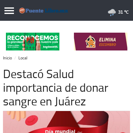
Puentelibre.mx
31 
Inicio
Local
Nacional
Inicio
Local
Opinión
Destacó Salud
Cronos
importancia de donar
Economía
sangre en Juárez
Espectáculos
Deportes
Extra +