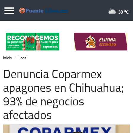
Puentelibre.mx
30 
Inicio
Local
Nacional
Inicio
Local
Opinión
Denuncia Coparmex
Cronos
apagones en Chihuahua;
Economía
93% de negocios
Espectáculos
Deportes
afectados
Extra +