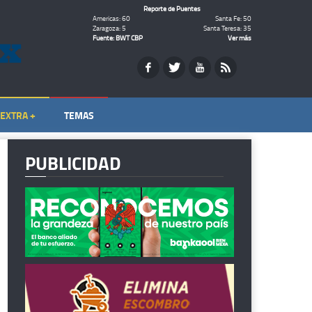
Reporte de Puentes
Americas: 60
Santa Fe: 50
Zaragoza: 5
Santa Teresa: 35
Fuente: BWT CBP
Ver más
EXTRA +
TEMAS
PUBLICIDAD