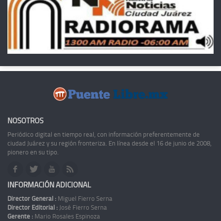
NOSOTROS
Periódico digital en tiempo real, con información preferentemente de
ciudad Juárez y su región fronteriza. En línea desde el 16 de junio de 2008,
pionero en su tipo.
INFORMACIÓN ADICIONAL
Director General :
Miguel Fierro Serna
Director Editorial :
José Fierro Serna
Gerente :
Mario Rosales Espinoza