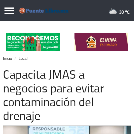
Puentelibre.mx
30 
Inicio
Local
Nacional
Inicio
Local
Opinión
Capacita JMAS a
Cronos
negocios para evitar
Economía
contaminación del
Espectáculos
Deportes
drenaje
Extra +