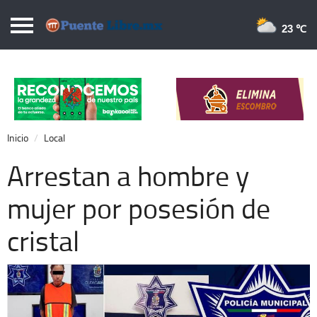
Puentelibre.mx
23 
Inicio
Local
Nacional
Inicio
Local
Opinión
Arrestan a hombre y
Cronos
mujer por posesión de
Economía
cristal
Espectáculos
Deportes
Extra +