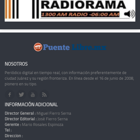
NOSOTROS
Periódico digital en tiempo real, con información preferentemente de
ciudad Juárez y su región fronteriza. En línea desde el 16 de junio de 2008,
pionero en su tipo.
INFORMACIÓN ADICIONAL
Director General :
Miguel Fierro Serna
Director Editorial :
José Fierro Serna
Gerente :
Mario Rosales Espinoza
Tel :
Dirección :