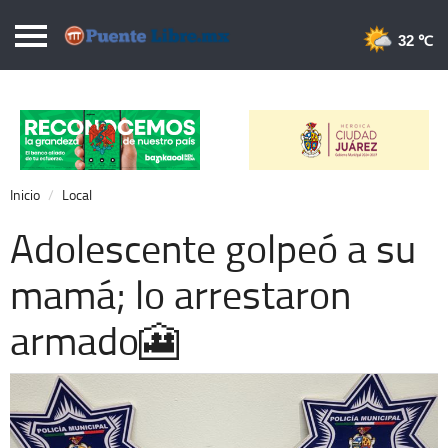
Puentelibre.mx
32 
Inicio
Local
Nacional
Inicio
Local
Opinión
Adolescente golpeó a su
Cronos
mamá; lo arrestaron
Economía
armado🎦
Espectáculos
Deportes
Extra +