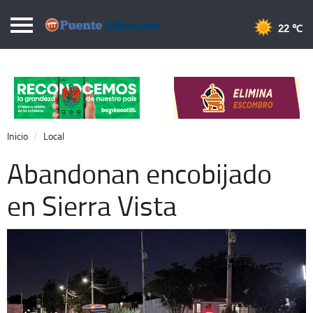
Puentelibre.mx
22 
Inicio
Local
Nacional
Inicio
Local
Opinión
Abandonan encobijado
Cronos
en Sierra Vista
Economía
Espectáculos
Deportes
Extra +